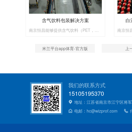
含气饮料包装解决方案
白
南京恒昌能够提供含气饮料（PET，易拉罐）包装生产线整线的布局设计、设备制造。
米兰平台app体育-官方版
上
我们的联系方式
15105195370
地址：江苏省南京市江宁区将军
电邮：hc@wizprof.com