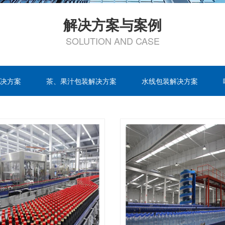
解决方案与案例
SOLUTION AND CASE
决方案
茶、果汁包装解决方案
水线包装解决方案