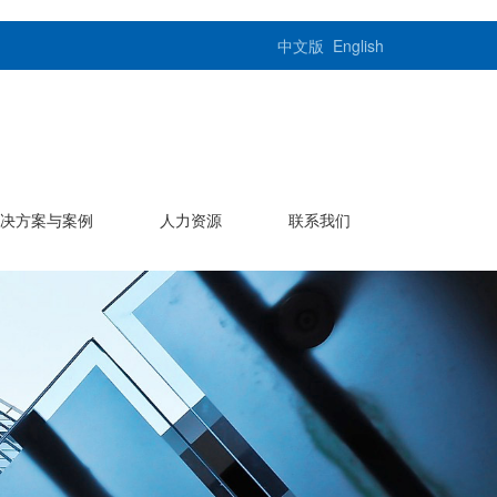
中文版
English
决方案与案例
人力资源
联系我们