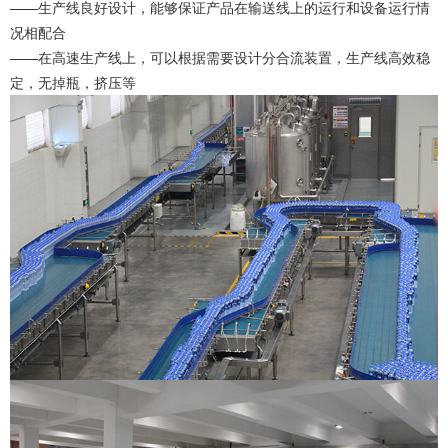
——生产线良好设计，能够保证产品在输送线上的运行和设备运行情
况相配合
——在高速生产线上，可以根据需要设计分合流装置，生产线高效稳
定，无掉瓶，挤压等