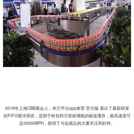
2018年上海CBB展会上，米兰平台app体育-官方版 展出了最新研发
的FIFO缓冲系统，适用于砖包和方形玻璃瓶的输送缓存，最高速度可
达30000BPH，获得了与会观众的大量关注和好评。