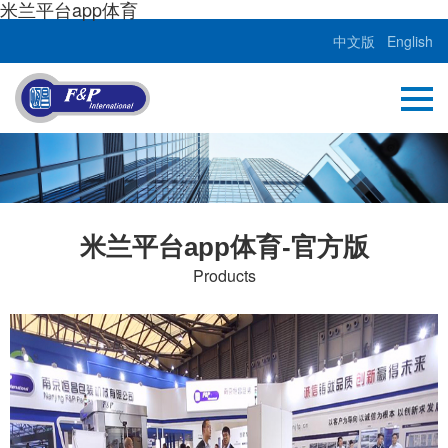
米兰平台app体育
中文版
English
米兰平台app体育-官方版
Products