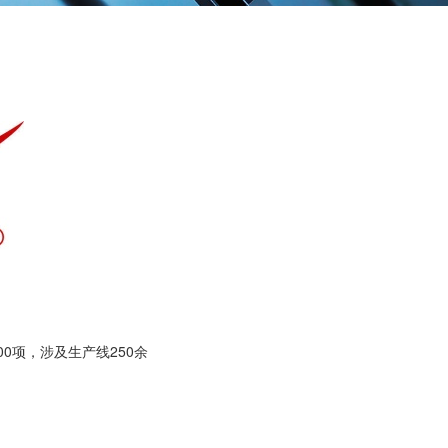
0项，涉及生产线250余