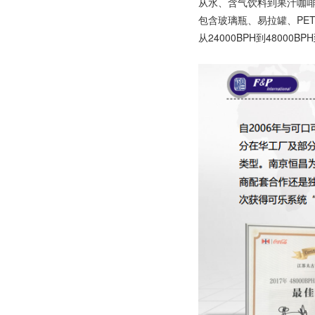
从水、含气饮料到果汁咖
包含玻璃瓶、易拉罐、PE
从24000BPH到480