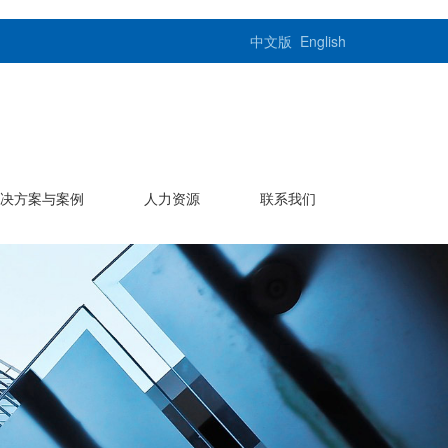
中文版
English
决方案与案例
人力资源
联系我们