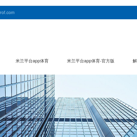
of.com
米兰平台app体育
米兰平台app体育-官方版
解