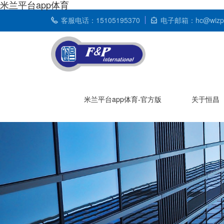
米兰平台app体育
客服电话：15105195370
电子邮箱：hc@wizpr
米兰平台app体育-官方版
关于恒昌