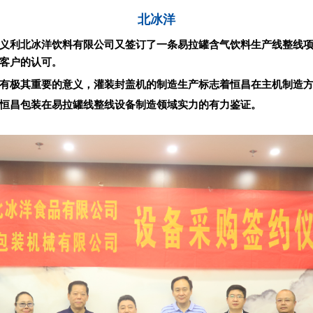
北冰洋
义利北冰洋饮料有限公司又签订了一条易拉罐含气饮料生产线整线
客户的认可
。
有极其重要的意义
，灌装封盖机的制造生产标志着恒昌在主机制造
恒昌包装在易拉罐线整线设备制造领域实力的有力鉴证
。