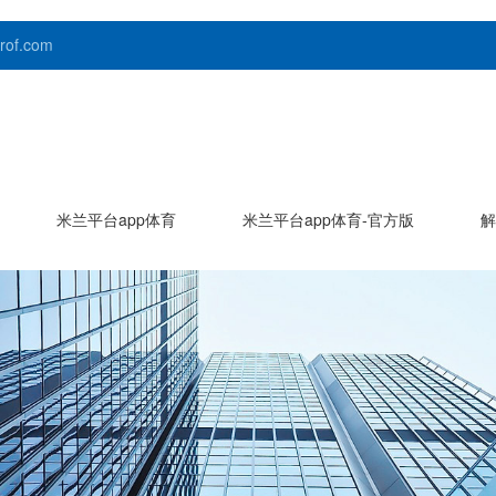
of.com
米兰平台app体育
米兰平台app体育-官方版
解