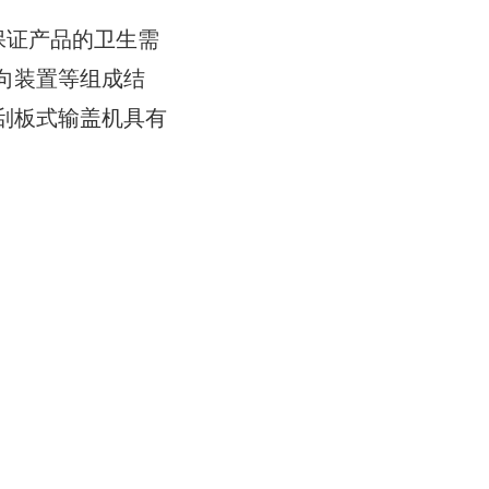
保证产品的卫生需
向装置等组成结
刮板式输盖机具有