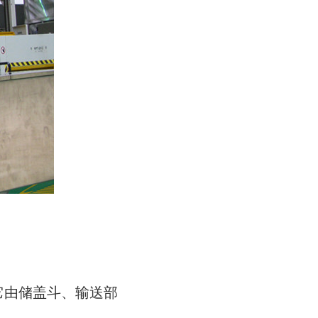
它由储盖斗、输送部