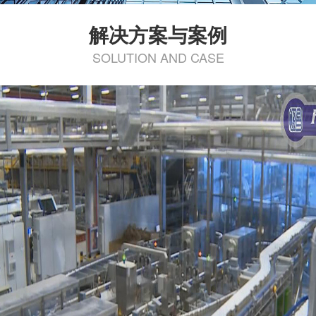
解决方案与案例
SOLUTION AND CASE