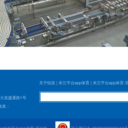
关于恒昌
|
米兰平台app体育
|
米兰平台app体育-
大道盛通路1号
传真：
©米兰平台app体育-官方版
苏公网安备 35020302000110号