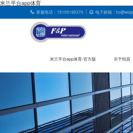
米兰平台app体育
客服电话：15105195370
电子邮箱：hc@wizpr
米兰平台app体育-官方版
关于恒昌