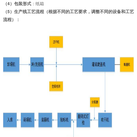
4
（
）包装形式
：纸箱
5
（
）生产线工艺流程（根据不同的工艺要求，调整不同的设备和工艺
流程）：