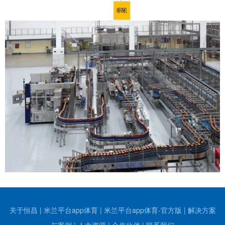
关于恒昌
|
米兰平台app体育
|
米兰平台app体育-官方版
|
解决方案
与案例
|
人力资源
|
合作伙伴
|
联系我们