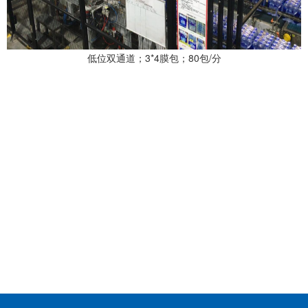
低位双通道；3*4膜包；80包/分