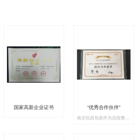
国家高新企业证书
“优秀合作伙伴”
南京恒昌包装作为后段整包商，在江苏太古可口可乐48000bph水线项目中获得“最佳合作伙伴”殊荣！