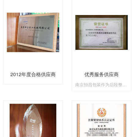
2012年度合格供应商
优秀服务供应商
南京恒昌包装作为后段整包商，在郑州太古可口可乐48000bph水线项目中获得“最佳服务供应商”殊荣！