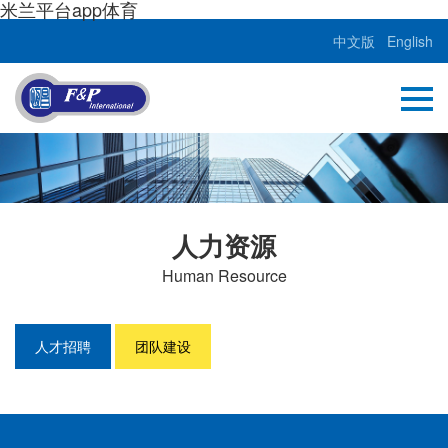
米兰平台app体育
中文版
English
人力资源
Human Resource
人才招聘
团队建设