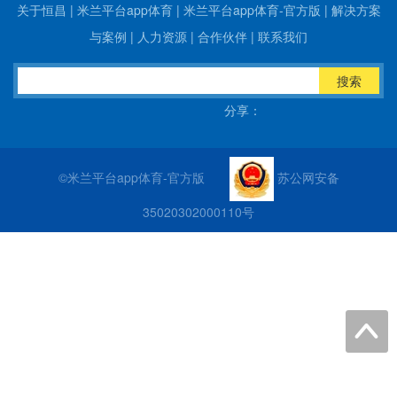
关于恒昌
|
米兰平台app体育
|
米兰平台app体育-官方版
|
解决方案
与案例
|
人力资源
|
合作伙伴
|
联系我们
搜索
分享：
©米兰平台app体育-官方版
苏公网安备
35020302000110号